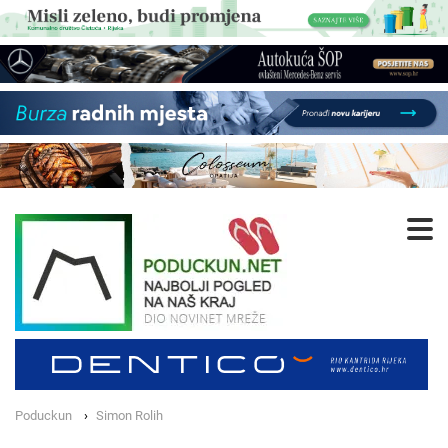
Poduckun
Simon Rolih