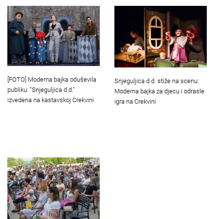
[FOTO] Moderna bajka oduševila
Snjeguljica d.d. stiže na scenu:
publiku: "Snjeguljica d.d."
Moderna bajka za djecu i odrasle
izvedena na kastavskoj Crekvini
igra na Crekvini