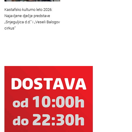
Kastafsko kulturno leto 2026:
Najavljene dječje predstave
„Snjeguljica d.d.” i „Veseli Balogov
cirkus”