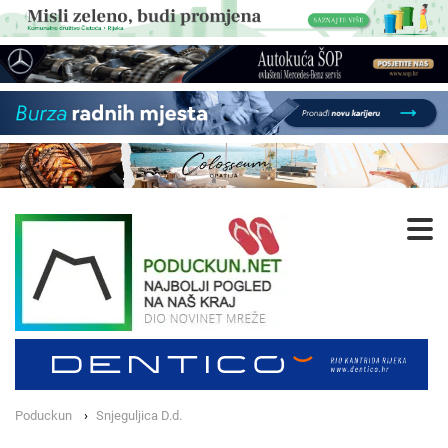
Poduckun
Snjeguljica D.d.