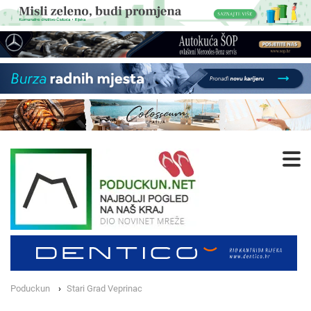
Poduckun
Stari Grad Veprinac