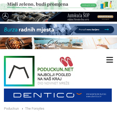
Poduckun
The Forsytes