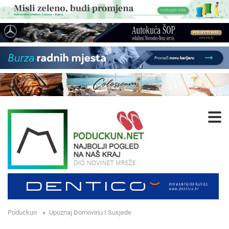
Poduckun
Upoznaj Domovinu I Susjede