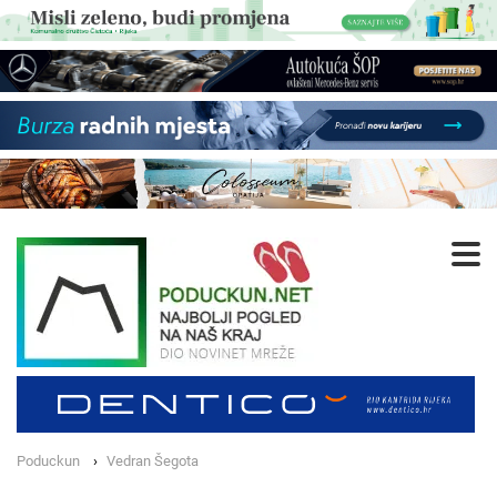
Poduckun
Vedran Šegota