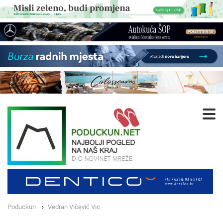
Poduckun
Vedran Vičević Vic