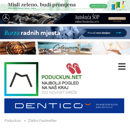
Poduckun
Zlatko Faulwetter