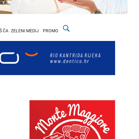
Š ČA
ZELENI MEDIJ
PROMO