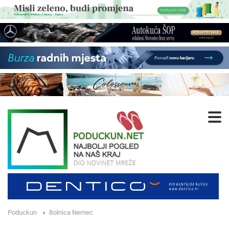
Poduckun
Bolnica Nemec