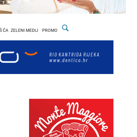
Š ČA
ZELENI MEDIJ
PROMO