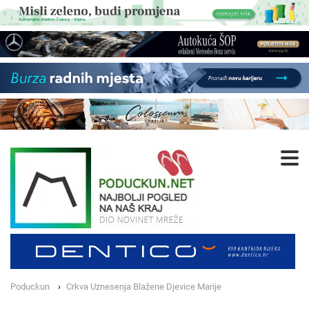
Poduckun
Crkva Uznesenja Blažene Djevice Marije