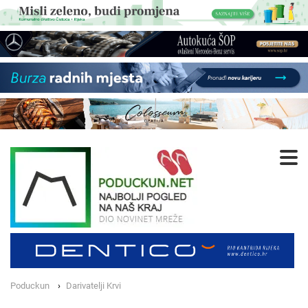
Poduckun
Darivatelji Krvi