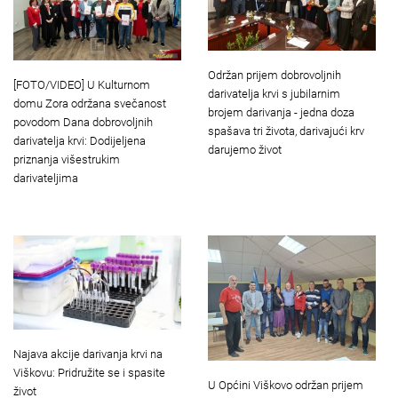
Održan prijem dobrovoljnih
[FOTO/VIDEO] U Kulturnom
darivatelja krvi s jubilarnim
domu Zora održana svečanost
brojem darivanja - jedna doza
povodom Dana dobrovoljnih
spašava tri života, darivajući krv
darivatelja krvi: Dodijeljena
darujemo život
priznanja višestrukim
darivateljima
Najava akcije darivanja krvi na
Viškovu: Pridružite se i spasite
U Općini Viškovo održan prijem
život