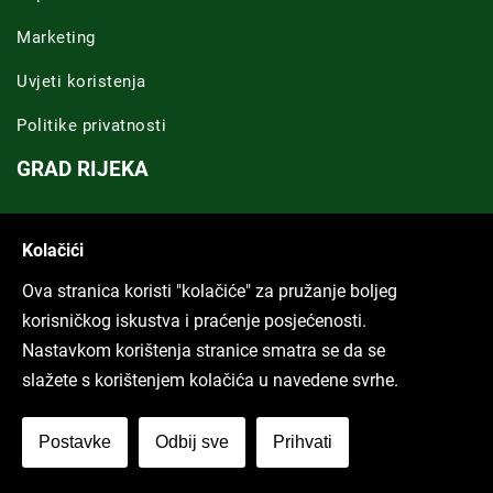
Marketing
Uvjeti koristenja
Politike privatnosti
GRAD RIJEKA
Novosti Rijeka
Kolačići
Riječka regija
Ova stranica koristi "kolačiće" za pružanje boljeg
ARHIVA TEKSTOVA
korisničkog iskustva i praćenje posjećenosti.
Nastavkom korištenja stranice smatra se da se
Svi tekstovi
slažete s korištenjem kolačića u navedene svrhe.
Poduckun.net
Postavke
Odbij sve
Prihvati
More idea