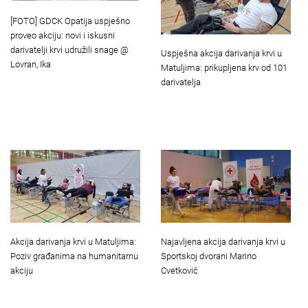
[FOTO] GDCK Opatija uspješno
proveo akciju: novi i iskusni
darivatelji krvi udružili snage @
Uspješna akcija darivanja krvi u
Lovran, Ika
Matuljima: prikupljena krv od 101
darivatelja
Akcija darivanja krvi u Matuljima:
Najavljena akcija darivanja krvi u
Poziv građanima na humanitarnu
Sportskoj dvorani Marino
akciju
Cvetković