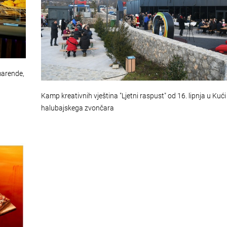
marende,
Kamp kreativnih vještina "Ljetni raspust" od 16. lipnja u Kući
halubajskega zvončara