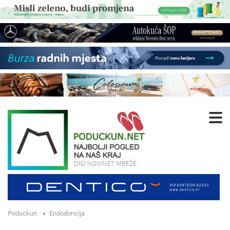
Poduckun
Endodoncija