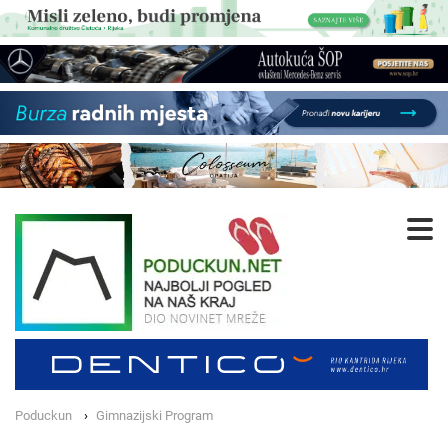
Poduckun
Gimnazijski Program