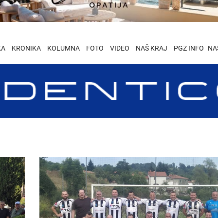
KA
KRONIKA
KOLUMNA
FOTO
VIDEO
NAŠ KRAJ
PGZ INFO
NA