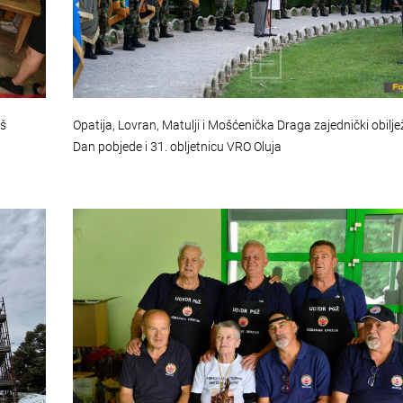
oš
Opatija, Lovran, Matulji i Mošćenička Draga zajednički obilj
Dan pobjede i 31. obljetnicu VRO Oluja