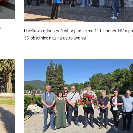
ne
U Viškovu odana počast pripadnicima 111. brigade HV-a 
35. obljetnice njezina ustrojavanja