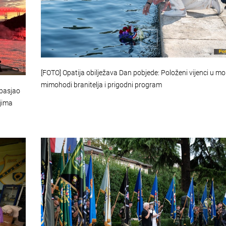
[FOTO] Opatija obilježava Dan pobjede: Položeni vijenci u mor
mimohodi branitelja i prigodni program
obasjao
ljima