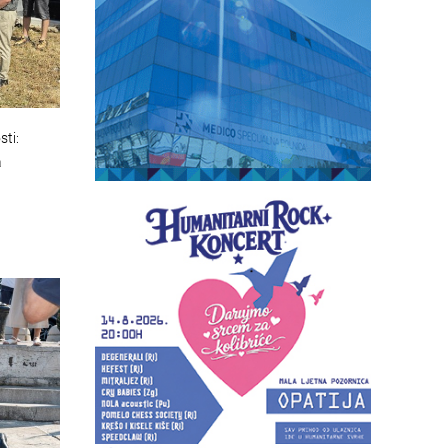
sti:
a