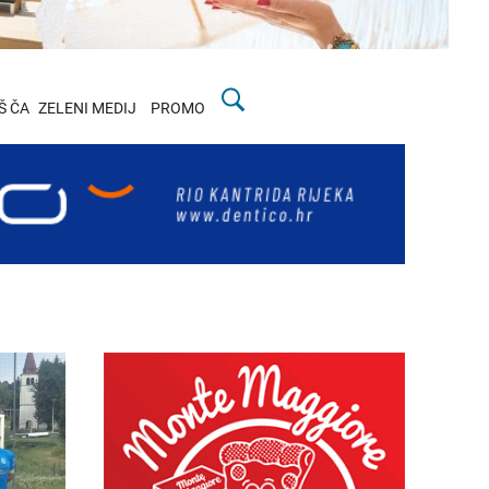
Š ČA
ZELENI MEDIJ
PROMO