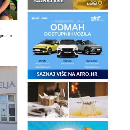
r
ginulim