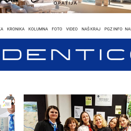
KA
KRONIKA
KOLUMNA
FOTO
VIDEO
NAŠ KRAJ
PGZ INFO
NA