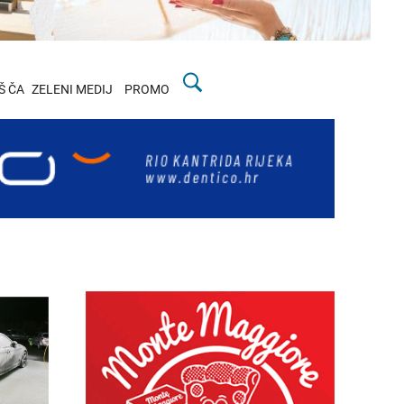
Š ČA
ZELENI MEDIJ
PROMO