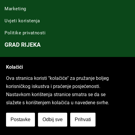
Marketing
Uvjeti koristenja
Politike privatnosti
GRAD RIJEKA
Novosti Rijeka
Kolačići
Riječka regija
Ova stranica koristi "kolačiće" za pružanje boljeg
ARHIVA TEKSTOVA
korisničkog iskustva i praćenje posjećenosti.
Nastavkom korištenja stranice smatra se da se
Svi tekstovi
slažete s korištenjem kolačića u navedene svrhe.
Poduckun.net
Postavke
Odbij sve
Prihvati
More idea