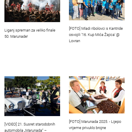
[FOTO] Mladi ribolovci s Kantride
Liganj spreman za veliko finale
osvojili '16. Kup Mića Žajica' @
50. Marunade!
Lovran
[FOTO] Marunada 2025. - Lijepo
[VIDEO] 21. Susret starodobnih
vrijeme privuklo brojne
automobila „Marunada“ –