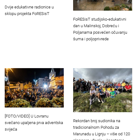
Dvije edukativne radionice u
sklopu projekta FoRESisT
FoRESisT studijsko-edukativni
dan u Malinskoj, Dobreću i
Poljanama posvećen očuvanju
šuma i poljoprivrede
[FOTO/VIDEO] U Lovranu
Rekordan broj sudionika na
svečano upaljena prva adventska
tradicionalnom Pohodu za
svijeća
Marunadu u Lignju – više od 120