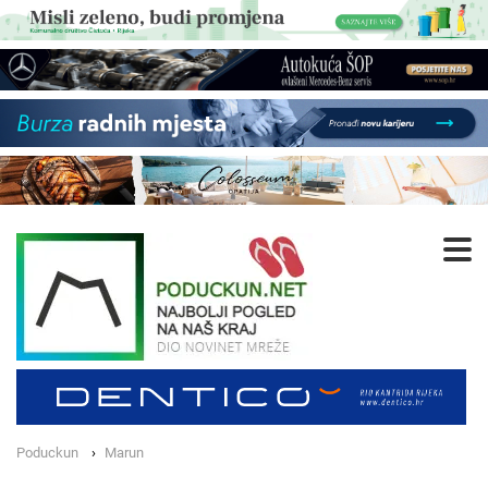
Poduckun
Marun