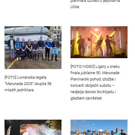
planinara uživalo u ljepotama
Učke
[FOTO/VIDEO] Liganj u znaku
finala jubilarne 50. Marunade:
[FOTO] Lovranska regata
Planinarski pohod, izložbe i
“Marunada 2025” okupila 56
koncerti obilježili subotu –
mladih jedriličara
nedjelja donosi biciklijadu i
glazbeni završetak