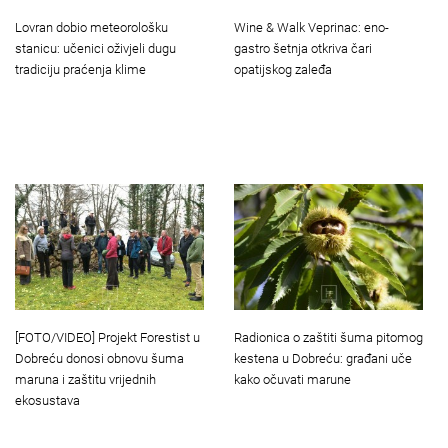
Lovran dobio meteorološku
Wine & Walk Veprinac: eno-
stanicu: učenici oživjeli dugu
gastro šetnja otkriva čari
tradiciju praćenja klime
opatijskog zaleđa
[FOTO/VIDEO] Projekt Forestist u
Radionica o zaštiti šuma pitomog
Dobreću donosi obnovu šuma
kestena u Dobreću: građani uče
maruna i zaštitu vrijednih
kako očuvati marune
ekosustava