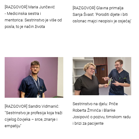
[RAZGOVOR] Maria Juričević
[RAZGOVOR] Glavna primalja
- Medicinska sestra i
Sanja Švast: 'Poroditi dijete i biti
mentorica: Sestrinstvo je više od
oslonac majci neopisiv je osjećaj'
posla, to je način života
Sestrinstvo na djelu: Priče
[RAZGOVOR] Sandro Vidmanić:
Roberta Žmirića i Blanke
"Sestrinstvo je profesija koja traži
Josipović o pozivu, timskom radu
cijelog čovjeka – srce, znanje i
i brizi za pacijente
empatiju"