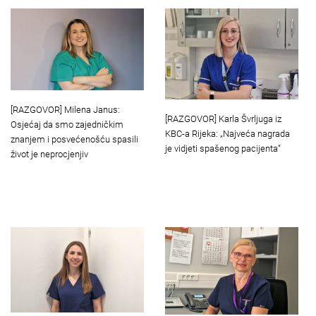
[RAZGOVOR] Milena Janus:
[RAZGOVOR] Karla Švrljuga iz
Osjećaj da smo zajedničkim
KBC-a Rijeka: „Najveća nagrada
znanjem i posvećenošću spasili
je vidjeti spašenog pacijenta“
život je neprocjenjiv