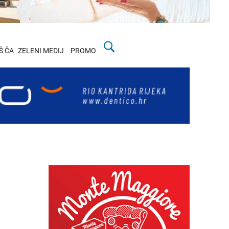
Š ČA
ZELENI MEDIJ
PROMO