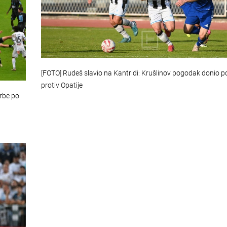
[FOTO] Rudeš slavio na Kantridi: Krušlinov pogodak donio p
protiv Opatije
orbe po