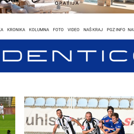
KA
KRONIKA
KOLUMNA
FOTO
VIDEO
NAŠ KRAJ
PGZ INFO
NA