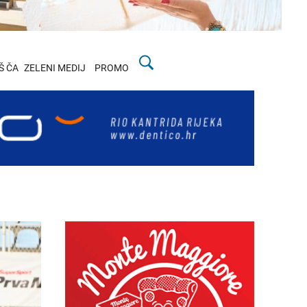
Š ČA
ZELENI MEDIJ
PROMO