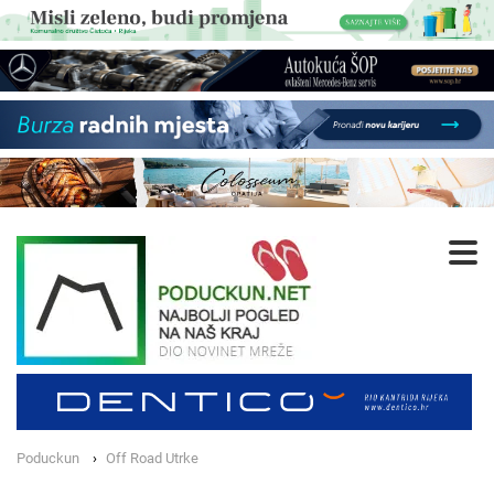
Poduckun
Off Road Utrke