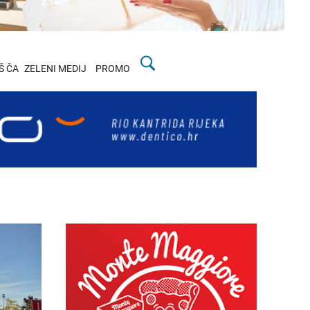
Š ČA
ZELENI MEDIJ
PROMO