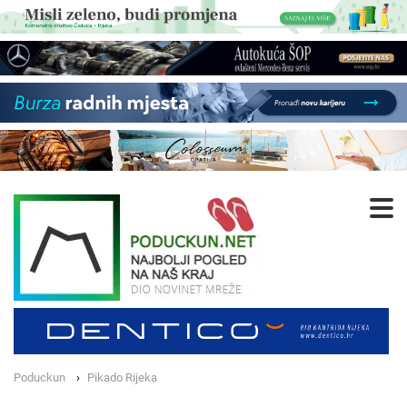
Poduckun
Pikado Rijeka