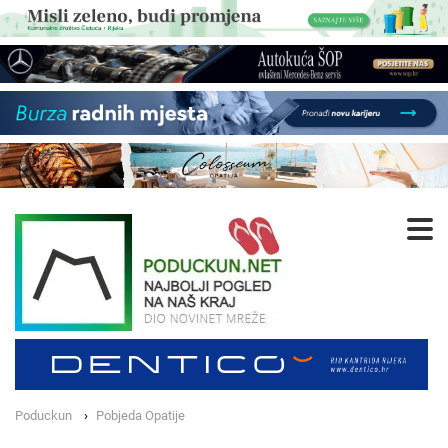
Poduckun
Pobjeda Opatije