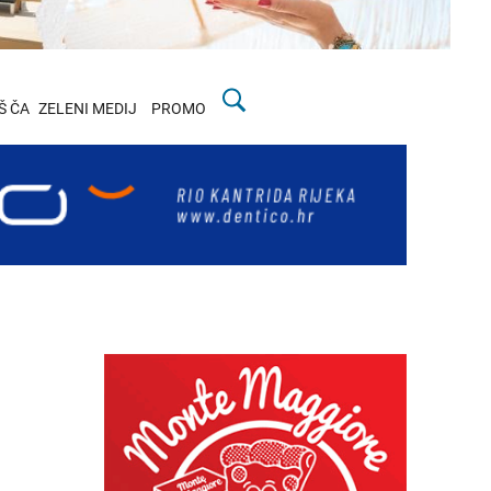
Š ČA
ZELENI MEDIJ
PROMO