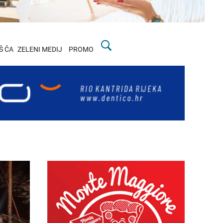
Š ČA
ZELENI MEDIJ
PROMO