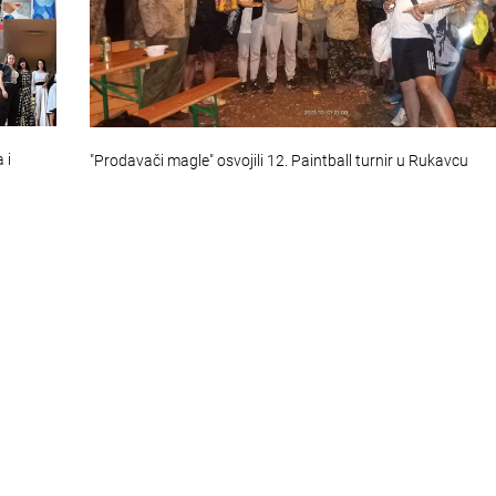
 i
"Prodavači magle" osvojili 12. Paintball turnir u Rukavcu