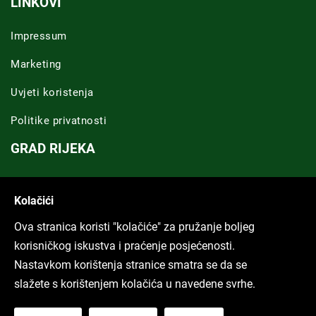
LINKOVI
Impressum
Marketing
Uvjeti koristenja
Politike privatnosti
GRAD RIJEKA
Novosti Rijeka
Kolačići
Riječka regija
Ova stranica koristi "kolačiće" za pružanje boljeg
ARHIVA TEKSTOVA
korisničkog iskustva i praćenje posjećenosti.
Nastavkom korištenja stranice smatra se da se
Svi tekstovi
slažete s korištenjem kolačića u navedene svrhe.
Poduckun.net