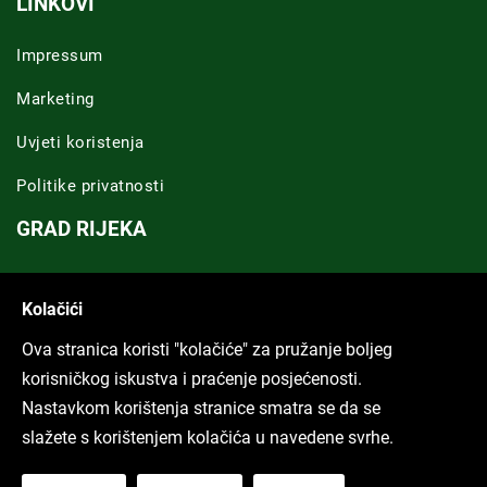
LINKOVI
Impressum
Marketing
Uvjeti koristenja
Politike privatnosti
GRAD RIJEKA
Novosti Rijeka
Kolačići
Riječka regija
Ova stranica koristi "kolačiće" za pružanje boljeg
ARHIVA TEKSTOVA
korisničkog iskustva i praćenje posjećenosti.
Nastavkom korištenja stranice smatra se da se
Svi tekstovi
slažete s korištenjem kolačića u navedene svrhe.
Poduckun.net