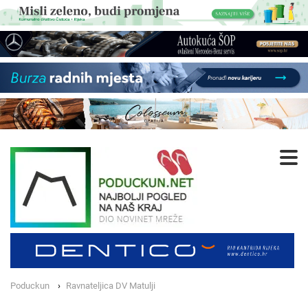
Poduckun
Ravnateljica DV Matulji