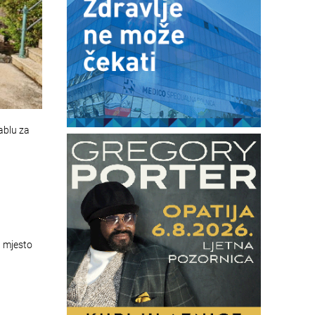
ablu za
a mjesto