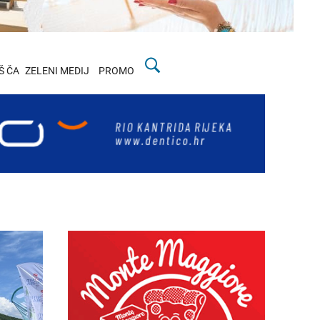
Š ČA
ZELENI MEDIJ
PROMO