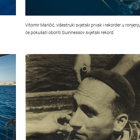
Vitomir Maričić, višestruki svjetski prvak i rekorder u ronjenju
će pokušati oboriti Guinnessov svjetski rekord