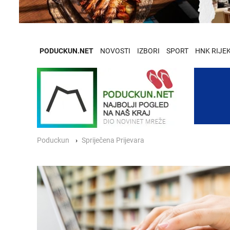
PODUCKUN.NET
NOVOSTI
IZBORI
SPORT
HNK RIJE
Poduckun
Spriječena Prijevara