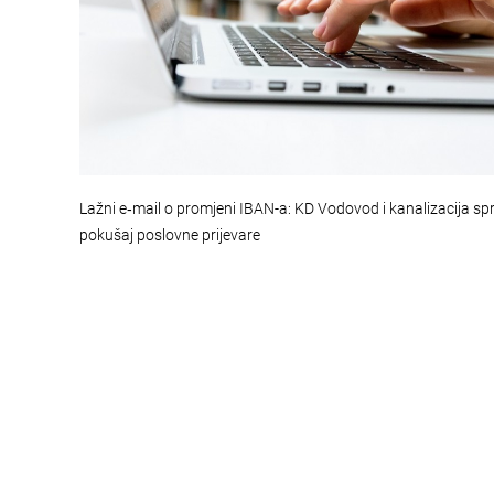
Lažni e‑mail o promjeni IBAN-a: KD Vodovod i kanalizacija spr
pokušaj poslovne prijevare