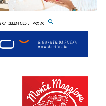
Š ČA
ZELENI MEDIJ
PROMO