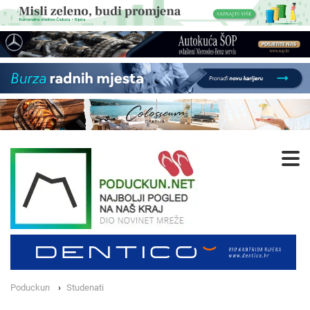
Poduckun
Studenati