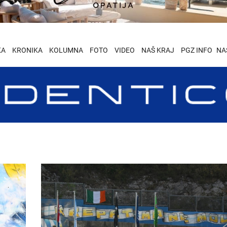
KA
KRONIKA
KOLUMNA
FOTO
VIDEO
NAŠ KRAJ
PGZ INFO
NA