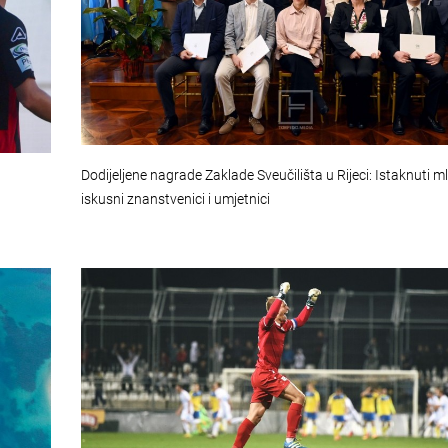
Dodijeljene nagrade Zaklade Sveučilišta u Rijeci: Istaknuti ml
iskusni znanstvenici i umjetnici