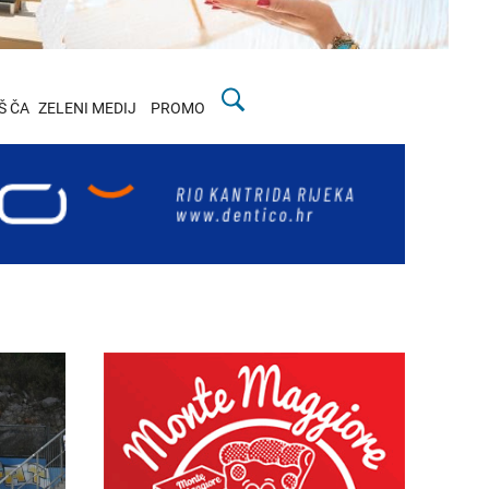
Š ČA
ZELENI MEDIJ
PROMO