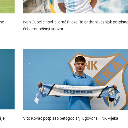
une
Ivan Ćubelić novi je igrač Rijeke: Talentirani veznjak potpisa
četverogodišnji ugovor
 je
Vito Kovač potpisao petogodišnji ugovor s HNK Rijeka