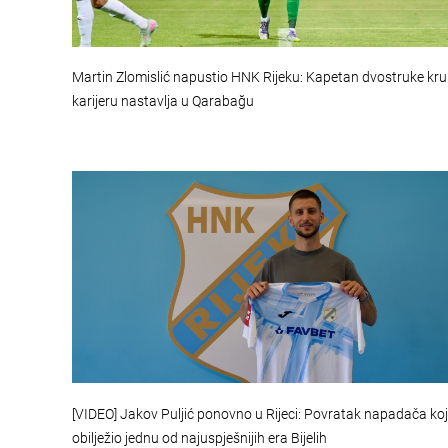
Martin Zlomislić napustio HNK Rijeku: Kapetan dvostruke kr
karijeru nastavlja u Qarabağu
[VIDEO] Jakov Puljić ponovno u Rijeci: Povratak napadača koji
obilježio jednu od najuspješnijih era Bijelih