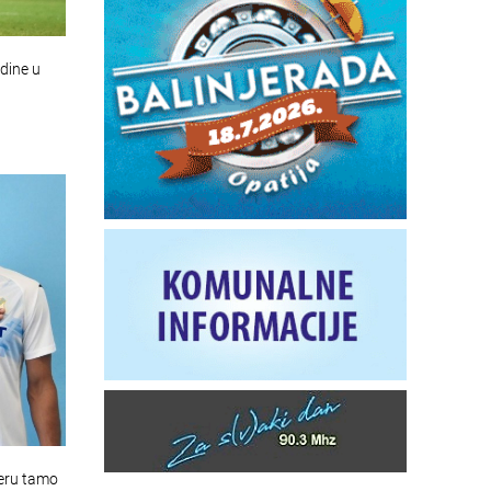
dine u
jeru tamo