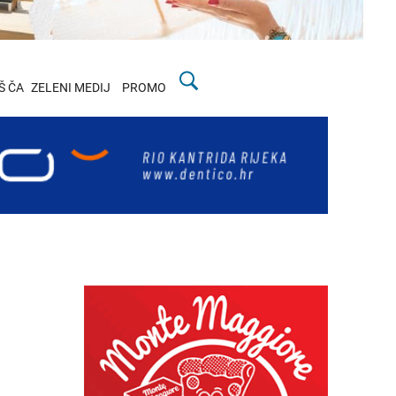
Š ČA
ZELENI MEDIJ
PROMO