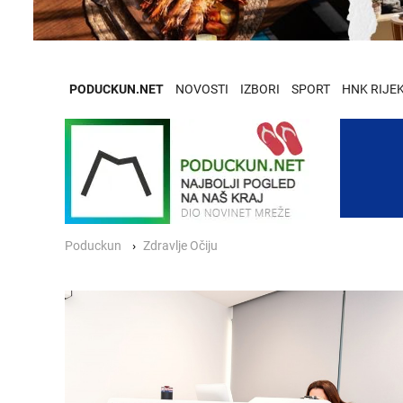
PODUCKUN.NET
NOVOSTI
IZBORI
SPORT
HNK RIJE
Poduckun
Zdravlje Očiju