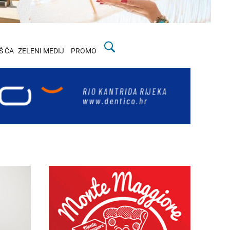
Š ČA
ZELENI MEDIJ
PROMO