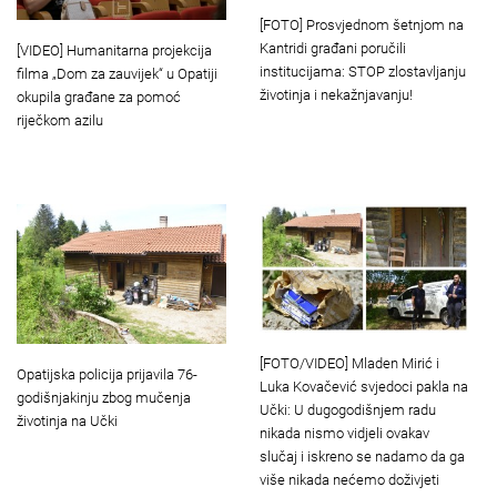
[FOTO] Prosvjednom šetnjom na
Kantridi građani poručili
[VIDEO] Humanitarna projekcija
institucijama: STOP zlostavljanju
filma „Dom za zauvijek“ u Opatiji
životinja i nekažnjavanju!
okupila građane za pomoć
riječkom azilu
[FOTO/VIDEO] Mladen Mirić i
Opatijska policija prijavila 76-
Luka Kovačević svjedoci pakla na
godišnjakinju zbog mučenja
Učki: U dugogodišnjem radu
životinja na Učki
nikada nismo vidjeli ovakav
slučaj i iskreno se nadamo da ga
više nikada nećemo doživjeti