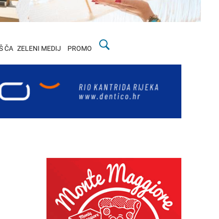
Š ČA
ZELENI MEDIJ
PROMO