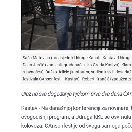
Saša Matovina (predsjednik Udruge Kanat - Kastav i Udruge K
Dean Jurčić (zamjenik gradonačelnika Grada Kastva), Klara 
s javnošću), Duško Jeličić (kantautor, sudionik svih dosadaš
festivala ČAnsonfest – Kastav) i Robert Krančić (zadužen za
Ulaz na sva događanja tijekom prva dva dana ČAn
Kastav - Na današnjoj konferenciji za novinare,
ovogodišnji program, a Udruga KKL se osvrnula 
kolovoza. ČAnsonfest je od svoga samoga počet