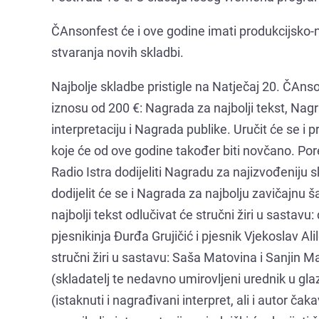
ČAnsonfest će i ove godine imati produkcijsko-n
stvaranja novih skladbi.
Najbolje skladbe pristigle na Natječaj 20. ČAns
iznosu od 200 €: Nagrada za najbolji tekst, Na
interpretaciju i Nagrada publike. Uručit će se i
koje će od ove godine također biti novčano. Por
Radio Istra dodijeliti Nagradu za najizvođeniju
dodijelit će se i Nagrada za najbolju zavičajnu š
najbolji tekst odlučivat će stručni žiri u sastavu:
pjesnikinja Đurđa Grujičić i pjesnik Vjekoslav A
stručni žiri u sastavu: Saša Matovina i Sanjin M
(skladatelj te nedavno umirovljeni urednik u gl
(istaknuti i nagrađivani interpret, ali i autor ča