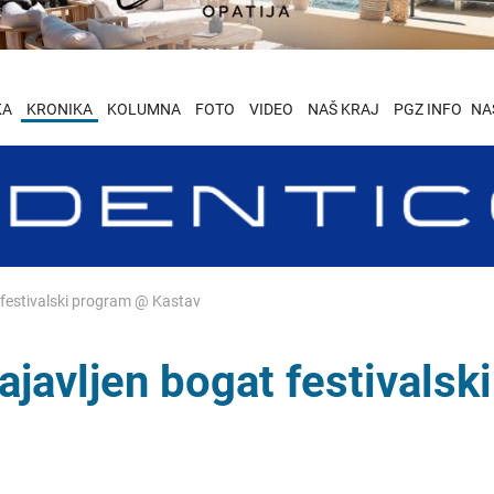
KA
KRONIKA
KOLUMNA
FOTO
VIDEO
NAŠ KRAJ
PGZ INFO
NA
festivalski program @ Kastav
avljen bogat festivalski