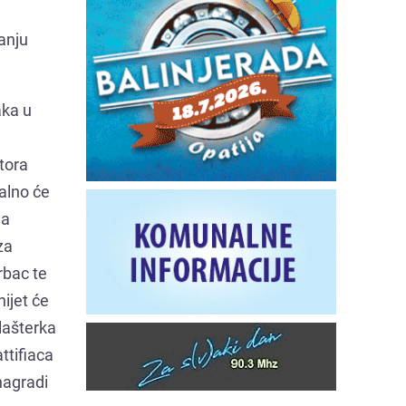
anju
aka u
utora
alno će
 a
za
Grbac te
nijet će
Klašterka
ttifiaca
 nagradi