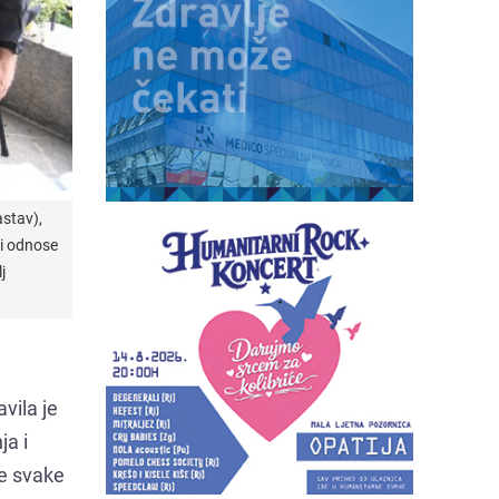
astav),
 i odnose
j
vila je
ja i
e svake