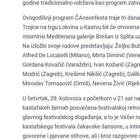
godine tradicionalno održava kao program zatva
Ovogodišnji program ČAnsonfesta traje tri dana. U
Trojice na trgu Lokvina u Kastvu bit će otvoren
miomirisi Mediterana galerije Brešan iz Splita u
Na izložbi svoje radove predstavljaju: Željko Bu
Alfred De Locatelli (Milano), Mirta Diminić (Ven
Gordana Kovačić (Varaždin), Ivan Kožarić (Zagre
Modrić (Zagreb), Krešimir Nikšić (Zagreb), Dali
Miroslav Tomasović (Omiš), Nevena Živić (Rijek
U četvrtak, 29. kolovoza s početkom u 21 sat n
kastafskeh šernah posvećena festivalskoj retrosp
glavnog festivalskog događanja, a to je Večer no
kastafskega festivala čakavske šansone, u inti
govorene i pjevane stihove, ali i kroz razgovore 