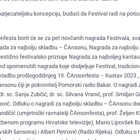
atjecateljsku koncepciju, budući da Festival radi na potic
onfesta borit će se za pet novčanih nagrada Festivala, sv
grada za najbolju skladbu – ČAnsonu, Nagrada za najbolju
 prestižno festivalsko priznaje Nagrada za najboljeg kanta
ed spomenutih nagrada koje dodjeljuje Festival, tradicion
 skladbu prošlogodišnjeg 19. ČAnsonfesta – Kastav 2023.,
ansonu čiji je pokrovitelj Pomorski radio Bakar. O nagradi 
 dr. sc. Sanja Zubčić, dr. sc. Silvana Vranić, prof. Smiljan 
lilović. Odluku o nagradi za najbolju skladbu – ČAnsonu do
andičić (umjetnički ravnatelji ČAnsonfesta), prof. Željen 
azbenom programu Hrvatske televizije), Mario Lipovšek Ba
kavskih šansona) i Albert Petrović (Radio Rijeka). Odluku o