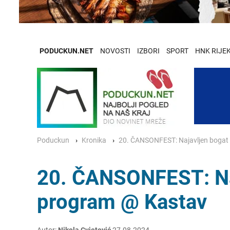
PODUCKUN.NET
NOVOSTI
IZBORI
SPORT
HNK RIJE
Poduckun
Kronika
20. ČANSONFEST: Najavljen bogat 
20. ČANSONFEST: Naj
program @ Kastav