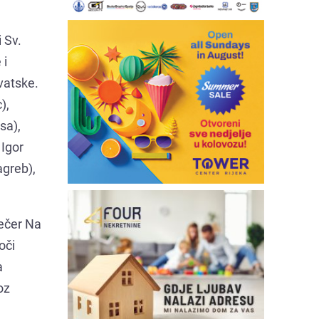
 Sv.
 i
rvatske.
),
sa),
 Igor
agreb),
večer Na
oči
a
oz