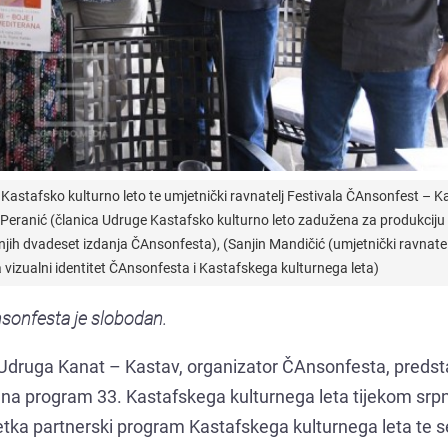
astafsko kulturno leto te umjetnički ravnatelj Festivala ČAnsonfest – K
Peranić (članica Udruge Kastafsko kulturno leto zadužena za produkciju
njih dvadeset izdanja ČAnsonfesta), (Sanjin Mandičić (umjetnički ravnatel
 vizualni identitet ČAnsonfesta i Kastafskega kulturnega leta)
sonfesta je slobodan.
 Udruga Kanat – Kastav, organizator ČAnsonfesta, predsta
na program 33. Kastafskega kulturnega leta tijekom srpn
ka partnerski program Kastafskega kulturnega leta te s