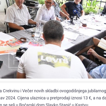
za Crekvinu i Večer novih skladbi ovogodišnjega jubilarno
 2024. Cijena ulaznica u pretprodaji iznosi 13 €, a na d
m se seli u Boćarski dom Slavko Stanić u Kastvu.