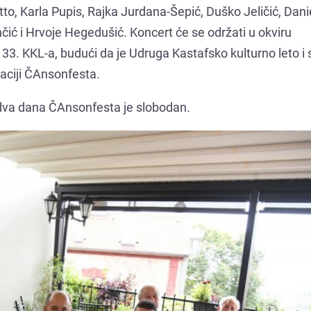
o, Karla Pupis, Rajka Jurdana-Šepić, Duško Jeličić, Dani
čić i Hrvoje Hegedušić. Koncert će se održati u okviru
33. KKL-a, budući da je Udruga Kastafsko kulturno leto i 
zaciji ČAnsonfesta.
dva dana ČAnsonfesta je slobodan.