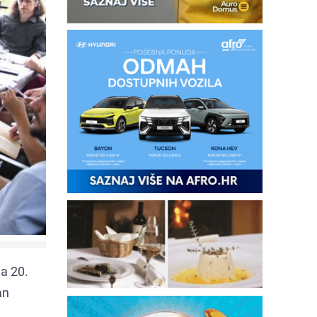
ga 20.
an