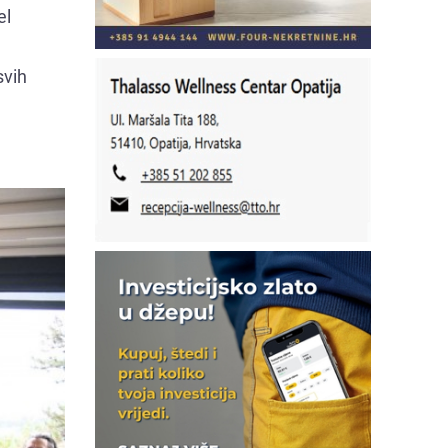
el
svih