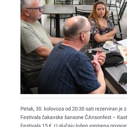
Petak, 30. kolovoza od 20:30 sati rezerviran je 
Festivala čakavske šansone ČAnsonfest – Kastav
Festivala 15 €. U slučaju lošeg vremena progra