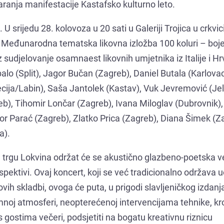
ranja manifestacije Kastafsko kulturno leto.
 srijedu 28. kolovoza u 20 sati u Galeriji Trojica u crkvici
a Međunarodna tematska likovna izložba 100 koluri – boje
z sudjelovanje osamnaest likovnih umjetnika iz Italije i H
balo (Split), Jagor Bučan (Zagreb), Daniel Butala (Karlovac
ecija/Labin), Saša Jantolek (Kastav), Vuk Jevremović (Jel
b), Tihomir Lončar (Zagreb), Ivana Miloglav (Dubrovnik),
bor Parać (Zagreb), Zlatko Prica (Zagreb), Diana Šimek (Z
a).
a trgu Lokvina održat će se akustično glazbeno-poetska 
ektivi. Ovaj koncert, koji se već tradicionalno održava u
vih skladbi, ovoga će puta, u prigodi slavljeničkog izdanj
mnoj atmosferi, neopterećenoj intervencijama tehnike, kr
s gostima večeri, podsjetiti na bogatu kreativnu riznicu