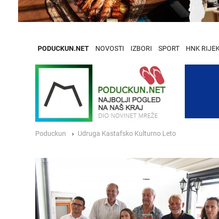
PODUCKUN.NET
NOVOSTI
IZBORI
SPORT
HNK RIJE
Poduckun
Udruga Kastafsko Kulturno Leto