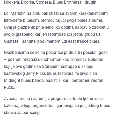
Hookera, Doorsa, Stonesa, Blues Brothersa i drugih.
Edi Maružin na binu pak izlazi sa svojim karakterističnim
Istro-delta bluesom, promovirajući svoje blues albume.
Ovaj je glazbenik prije nekoliko godina napravio zaokret u
svojoj glazbenoj karijeri i formirao još jednu grupu uz
Gustafe i Bandite, pod imenom Edi east trance blues.
Glazbenicima će se na pozornici pridružiti i posebni gosti
– poznati hrvatski usnoharmonikaš Tomislav Goluban,
koji je ove godine sa Starajem nastupao u sklopu
kastavskog Jerry Ricks blues festivala, te bivši član
Midnight blues banda, basist, slikar i performer Vedran
Ružić.
Zvučna imena i zanimljiv program uz toplu ljetnu večer,
kako najavljuju organizatori, garancija su još jednog Blues
showa za pamćenje.