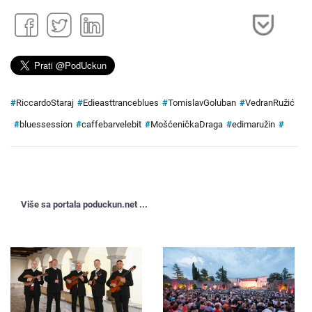
#
RiccardoStaraj
#
Edieasttranceblues
#
TomislavGoluban
#
VedranRužić
#
bluessession
#
caffebarvelebit
#
MošćeničkaDraga
#
edimaružin
#
Više sa portala poduckun.net ...