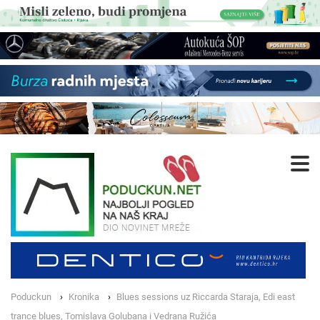
Poduckun
Kronika
Blues sessions uz Riccarda Staraja, Edi east
trance blues, Tomislava Golubana i Vedrana Ružića