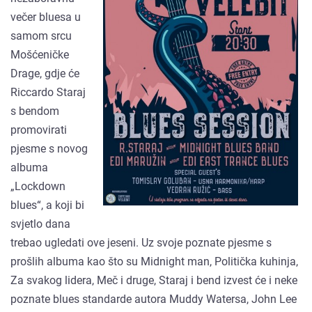
večer bluesa u
samom srcu
Mošćeničke
Drage, gdje će
Riccardo Staraj
s bendom
promovirati
pjesme s novog
albuma
„Lockdown
blues“, a koji bi
svjetlo dana
trebao ugledati ove jeseni. Uz svoje poznate pjesme s
prošlih albuma kao što su Midnight man, Politička kuhinja,
Za svakog lidera, Meč i druge, Staraj i bend izvest će i neke
poznate blues standarde autora Muddy Watersa, John Lee