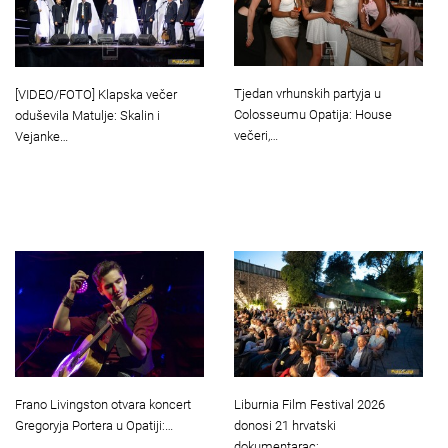
Tjedan vrhunskih partyja u
[VIDEO/FOTO] Klapska večer
Colosseumu Opatija: House
oduševila Matulje: Skalin i
večeri,…
Vejanke…
Frano Livingston otvara koncert
Liburnia Film Festival 2026
Gregoryja Portera u Opatiji:…
donosi 21 hrvatski
dokumentarac:…