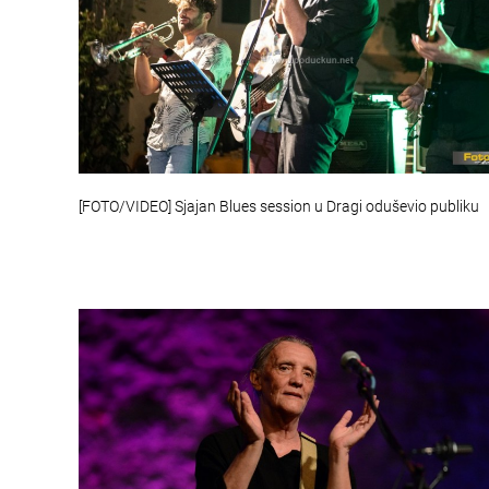
[FOTO/VIDEO] Sjajan Blues session u Dragi oduševio publiku