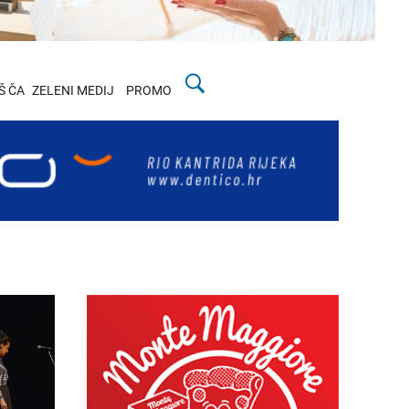
Š ČA
ZELENI MEDIJ
PROMO