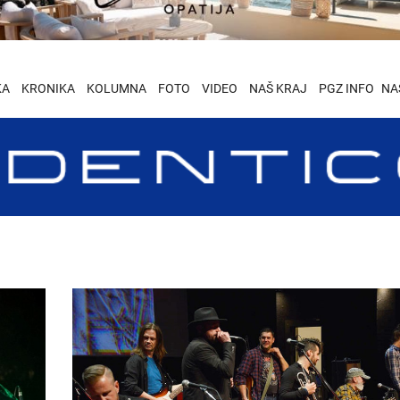
KA
KRONIKA
KOLUMNA
FOTO
VIDEO
NAŠ KRAJ
PGZ INFO
NA