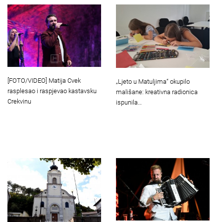
[FOTO/VIDEO] Matija Cvek
„Ljeto u Matuljima“ okupilo
rasplesao i raspjevao kastavsku
mališane: kreativna radionica
Crekvinu
ispunila…