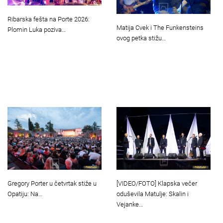
Ribarska fešta na Porte 2026:
Matija Cvek i The Funkensteins
Plomin Luka poziva…
ovog petka stižu…
Gregory Porter u četvrtak stiže u
[VIDEO/FOTO] Klapska večer
Opatiju: Na…
oduševila Matulje: Skalin i
Vejanke…