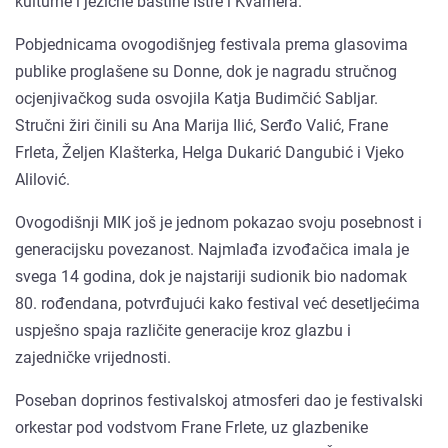
kulturne i jezične baštine Istre i Kvarnera.
Pobjednicama ovogodišnjeg festivala prema glasovima
publike proglašene su Donne, dok je nagradu stručnog
ocjenjivačkog suda osvojila Katja Budimčić Sabljar.
Stručni žiri činili su Ana Marija Ilić, Serđo Valić, Frane
Frleta, Željen Klašterka, Helga Dukarić Dangubić i Vjeko
Alilović.
Ovogodišnji MIK još je jednom pokazao svoju posebnost i
generacijsku povezanost. Najmlađa izvođačica imala je
svega 14 godina, dok je najstariji sudionik bio nadomak
80. rođendana, potvrđujući kako festival već desetljećima
uspješno spaja različite generacije kroz glazbu i
zajedničke vrijednosti.
Poseban doprinos festivalskoj atmosferi dao je festivalski
orkestar pod vodstvom Frane Frlete, uz glazbenike