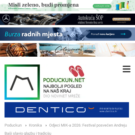
Poduckun
Kronika
Odjeci MIK-a 2026: Festival posvećen Andreju
Baši slavio glazbu i tradiciju