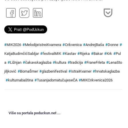
#
MIK2026
#
MelodijeIstreiKvarnera
#
Crikvenica
#
AndrejBaša
#
Donne
#
KatjaBudimčićSabljar
#
festivalMIK
#
Kastav
#
Rijeka
#
Bakar
#
Krk
#
Pul
a
#
Ližnjan
#
čakavskaglazba
#
kultura
#
tradicija
#
FraneFrleta
#
LenaSto
jiljković
#
BornaŠmer
#
glazbenifestival
#
IstraiKvarner
#
hrvatskaglazba
#
kulturnabaština
#
TusanjadomatučujeseČA
#
MIKCrikvenica2026
Više sa portala poduckun.net ...