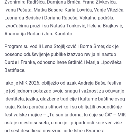
Zvonimira Radišića, Damjana Brnića, Frana Živkovića,
Ivana Pešuta, Matka Basare, Karla Lovrića, Vanje Vitezića,
Leonarda Berishe i Doriana Rubeše. Vokalnu podršku
izvođačima pružili su Nataša Tonković, Helena Brajković,
Anamarija Radan i Jure Kaurloto.
Program su vodili Lena Stojiljković i Borna Šmer, dok je
posebno oduševljenje publike izazvao revijalni nastup
Đurđe i Franka, odnosno Irene Grdinić i Marija Lipovšeka
Battifiace.
Iako je MIK 2026. obilježio odlazak Andreja Baše, festival
je još jednom pokazao svoju snagu i važnost za očuvanje
identiteta, jezika, glazbene tradicije i kulturne baštine ovog
kraja. Kako poručuju stihovi koji su obilježili ovogodišnje
festivalske majice – „Tu san ja doma, tu čuje se ČA“ – MIK
ostaje mjesto susreta, emocije i pripadnosti koje već više
od šest desetljeća povezuje ljude Istre i Kvarnera.