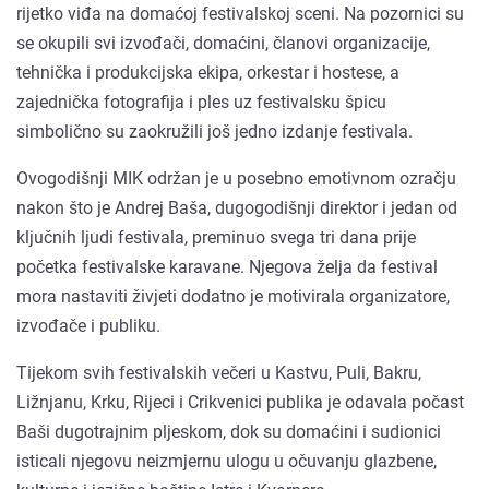
rijetko viđa na domaćoj festivalskoj sceni. Na pozornici su
se okupili svi izvođači, domaćini, članovi organizacije,
tehnička i produkcijska ekipa, orkestar i hostese, a
zajednička fotografija i ples uz festivalsku špicu
simbolično su zaokružili još jedno izdanje festivala.
Ovogodišnji MIK održan je u posebno emotivnom ozračju
nakon što je Andrej Baša, dugogodišnji direktor i jedan od
ključnih ljudi festivala, preminuo svega tri dana prije
početka festivalske karavane. Njegova želja da festival
mora nastaviti živjeti dodatno je motivirala organizatore,
izvođače i publiku.
Tijekom svih festivalskih večeri u Kastvu, Puli, Bakru,
Ližnjanu, Krku, Rijeci i Crikvenici publika je odavala počast
Baši dugotrajnim pljeskom, dok su domaćini i sudionici
isticali njegovu neizmjernu ulogu u očuvanju glazbene,