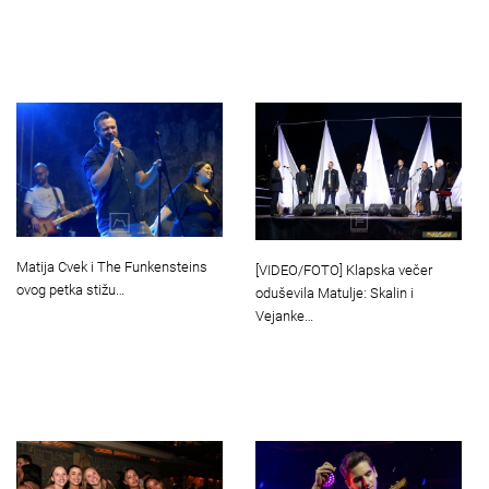
Matija Cvek i The Funkensteins
[VIDEO/FOTO] Klapska večer
ovog petka stižu…
oduševila Matulje: Skalin i
Vejanke…