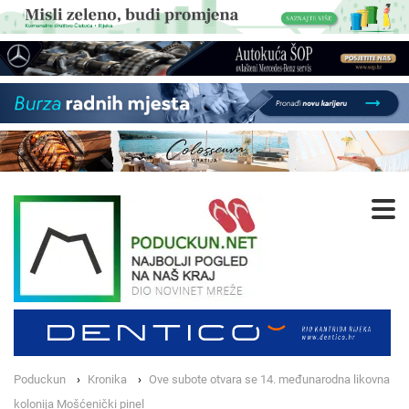
Poduckun
Kronika
Ove subote otvara se 14. međunarodna likovna
kolonija Mošćenički pinel