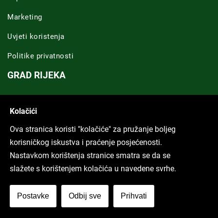
Marketing
Uvjeti koristenja
Politike privatnosti
GRAD RIJEKA
Novosti Rijeka
Kolačići
Riječka regija
Ova stranica koristi "kolačiće" za pružanje boljeg
ARHIVA TEKSTOVA
korisničkog iskustva i praćenje posjećenosti.
Nastavkom korištenja stranice smatra se da se
Svi tekstovi
slažete s korištenjem kolačića u navedene svrhe.
Poduckun.net
Postavke
Odbij sve
Prihvati
More idea