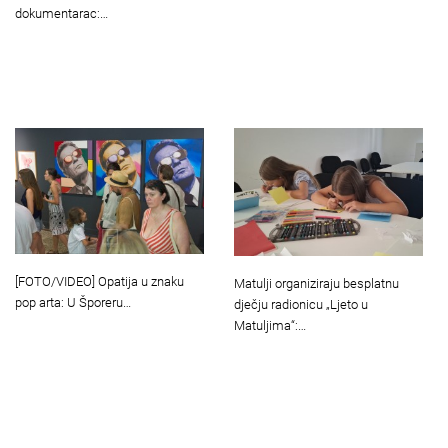
dokumentarac:…
[FOTO/VIDEO] Opatija u znaku
Matulji organiziraju besplatnu
pop arta: U Šporeru…
dječju radionicu „Ljeto u
Matuljima“:…