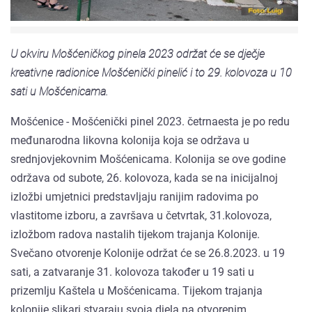
U okviru Mošćeničkog pinela 2023 održat će se dječje
kreativne radionice Mošćenički pinelić i to 29. kolovoza u 10
sati u Mošćenicama.
Mošćenice - Mošćenički pinel 2023. četrnaesta je po redu
međunarodna likovna kolonija koja se održava u
srednjovjekovnim Mošćenicama. Kolonija se ove godine
održava od subote, 26. kolovoza, kada se na inicijalnoj
izložbi umjetnici predstavljaju ranijim radovima po
vlastitome izboru, a završava u četvrtak, 31.kolovoza,
izložbom radova nastalih tijekom trajanja Kolonije.
Svečano otvorenje Kolonije održat će se 26.8.2023. u 19
sati, a zatvaranje 31. kolovoza također u 19 sati u
prizemlju Kaštela u Mošćenicama. Tijekom trajanja
kolonije slikari stvaraju svoja djela na otvorenim