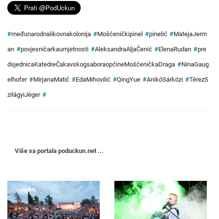
#
međunarodnalikovnakolonija
#
Mošćeničkipinel
#
pinelić
#
MatejaJerm
an
#
povjesničarkaumjetnosti
#
AleksandraAljaČenić
#
ElenaRudan
#
pre
dsjednicaKatedreČakavskogsaboraopćineMošćeničkaDraga
#
NinaGaug
elhofer
#
MirjanaMatić
#
EdaMihovilić
#
QingYue
#
AnikóSárközi
#
TérezS
zilágyiJéger
#
Više sa portala poduckun.net ...