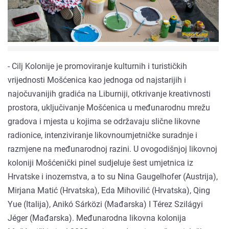
- Cilj Kolonije je promoviranje kulturnih i turističkih
vrijednosti Mošćenica kao jednoga od najstarijih i
najočuvanijih gradića na Liburniji, otkrivanje kreativnosti
prostora, uključivanje Mošćenica u međunarodnu mrežu
gradova i mjesta u kojima se održavaju slične likovne
radionice, intenziviranje likovnoumjetničke suradnje i
razmjene na međunarodnoj razini. U ovogodišnjoj likovnoj
koloniji Mošćenički pinel sudjeluje šest umjetnica iz
Hrvatske i inozemstva, a to su Nina Gaugelhofer (Austrija),
Mirjana Matić (Hrvatska), Eda Mihovilić (Hrvatska), Qing
Yue (Italija), Anikó Sárközi (Mađarska) I Térez Szilágyi
Jéger (Mađarska). Međunarodna likovna kolonija