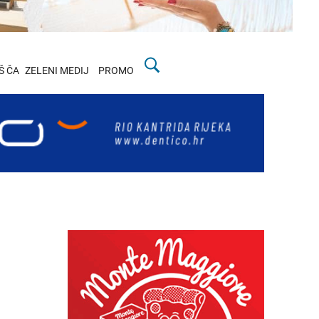
Š ČA
ZELENI MEDIJ
PROMO