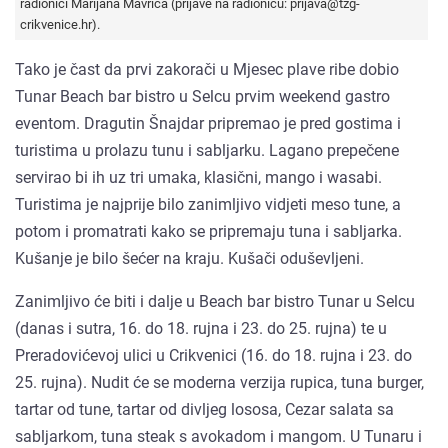
radionici Marijana Mavrića (prijave na radionicu: prijava@tzg-
crikvenice.hr).
Tako je čast da prvi zakorači u Mjesec plave ribe dobio
Tunar Beach bar bistro u Selcu prvim weekend gastro
eventom. Dragutin Šnajdar pripremao je pred gostima i
turistima u prolazu tunu i sabljarku. Lagano prepečene
servirao bi ih uz tri umaka, klasični, mango i wasabi.
Turistima je najprije bilo zanimljivo vidjeti meso tune, a
potom i promatrati kako se pripremaju tuna i sabljarka.
Kušanje je bilo šećer na kraju. Kušači oduševljeni.
Zanimljivo će biti i dalje u Beach bar bistro Tunar u Selcu
(danas i sutra, 16. do 18. rujna i 23. do 25. rujna) te u
Preradovićevoj ulici u Crikvenici (16. do 18. rujna i 23. do
25. rujna). Nudit će se moderna verzija rupica, tuna burger,
tartar od tune, tartar od divljeg lososa, Cezar salata sa
sabljarkom, tuna steak s avokadom i mangom. U Tunaru i