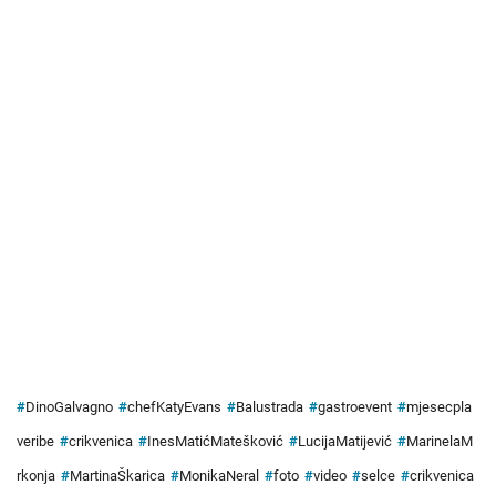
#
DinoGalvagno
#
chefKatyEvans
#
Balustrada
#
gastroevent
#
mjesecpla
veribe
#
crikvenica
#
InesMatićMatešković
#
LucijaMatijević
#
MarinelaM
rkonja
#
MartinaŠkarica
#
MonikaNeral
#
foto
#
video
#
selce
#
crikvenica