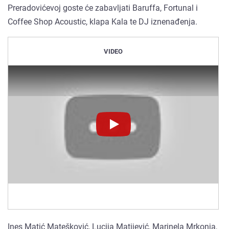
Preradovićevoj goste će zabavljati Baruffa, Fortunal i
Coffee Shop Acoustic, klapa Kala te DJ iznenađenja.
VIDEO
Novinet.tv
Novinet.tv
Ines Matić Matešković, Lucija Matijević, Marinela Mrkonja,