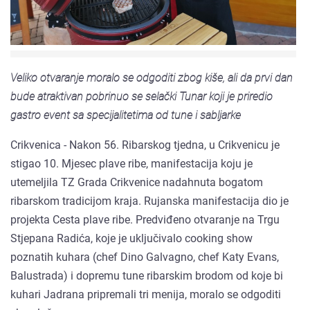
Veliko otvaranje moralo se odgoditi zbog kiše, ali da prvi dan
bude atraktivan pobrinuo se selački Tunar koji je priredio
gastro event sa specijalitetima od tune i sabljarke
Crikvenica - Nakon 56. Ribarskog tjedna, u Crikvenicu je
stigao 10. Mjesec plave ribe, manifestacija koju je
utemeljila TZ Grada Crikvenice nadahnuta bogatom
ribarskom tradicijom kraja. Rujanska manifestacija dio je
projekta Cesta plave ribe. Predviđeno otvaranje na Trgu
Stjepana Radića, koje je uključivalo cooking show
poznatih kuhara (chef Dino Galvagno, chef Katy Evans,
Balustrada) i dopremu tune ribarskim brodom od koje bi
kuhari Jadrana pripremali tri menija, moralo se odgoditi