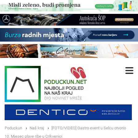
Poduckun
Naš kraj
[FOTO/VIDEO] Gastro event u Selcu otvorio
10. Mjesec plave ribe u Crikvenici