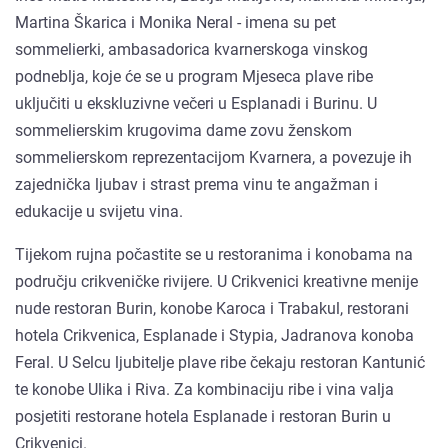
Martina Škarica i Monika Neral - imena su pet
sommelierki, ambasadorica kvarnerskoga vinskog
podneblja, koje će se u program Mjeseca plave ribe
uključiti u ekskluzivne večeri u Esplanadi i Burinu. U
sommelierskim krugovima dame zovu ženskom
sommelierskom reprezentacijom Kvarnera, a povezuje ih
zajednička ljubav i strast prema vinu te angažman i
edukacije u svijetu vina.
Tijekom rujna počastite se u restoranima i konobama na
području crikveničke rivijere. U Crikvenici kreativne menije
nude restoran Burin, konobe Karoca i Trabakul, restorani
hotela Crikvenica, Esplanade i Stypia, Jadranova konoba
Feral. U Selcu ljubitelje plave ribe čekaju restoran Kantunić
te konobe Ulika i Riva. Za kombinaciju ribe i vina valja
posjetiti restorane hotela Esplanade i restoran Burin u
Crikvenici.