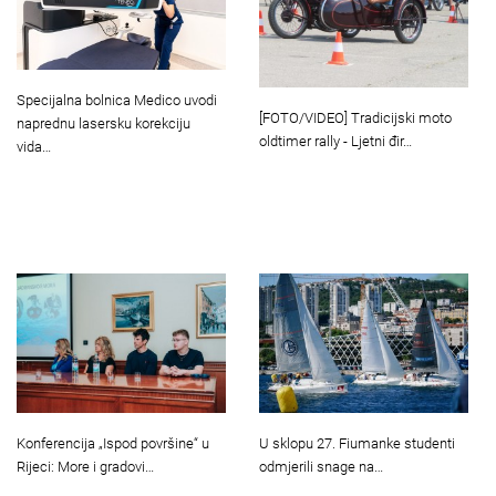
Specijalna bolnica Medico uvodi
[FOTO/VIDEO] Tradicijski moto
naprednu lasersku korekciju
oldtimer rally - Ljetni đir…
vida…
U sklopu 27. Fiumanke studenti
Konferencija „Ispod površine“ u
odmjerili snage na…
Rijeci: More i gradovi…