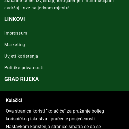
aktualne teme, izvještaji, fotogalerije i multimedijalni
sadržaj - sve na jednom mjestu!
LINKOVI
Impressum
Marketing
Uvjeti koristenja
Politike privatnosti
GRAD RIJEKA
Novosti Rijeka
Kolačići
Riječka regija
Ova stranica koristi "kolačiće" za pružanje boljeg
ARHIVA TEKSTOVA
korisničkog iskustva i praćenje posjećenosti.
Nastavkom korištenja stranice smatra se da se