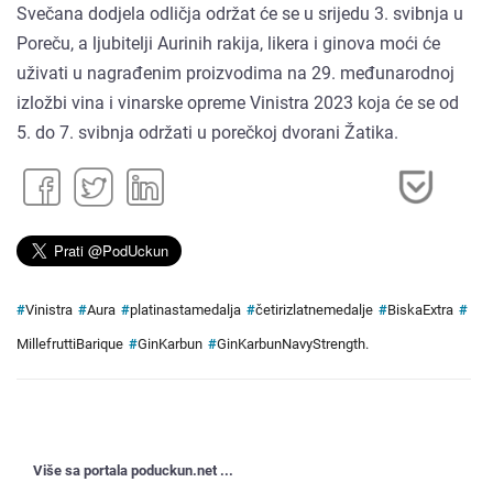
Svečana dodjela odličja održat će se u srijedu 3. svibnja u
Poreču, a ljubitelji Aurinih rakija, likera i ginova moći će
uživati u nagrađenim proizvodima na 29. međunarodnoj
izložbi vina i vinarske opreme Vinistra 2023 koja će se od
5. do 7. svibnja održati u porečkoj dvorani Žatika.
#
Vinistra
#
Aura
#
platinastamedalja
#
četirizlatnemedalje
#
BiskaExtra
#
MillefruttiBarique
#
GinKarbun
#
GinKarbunNavyStrength.
Više sa portala poduckun.net ...