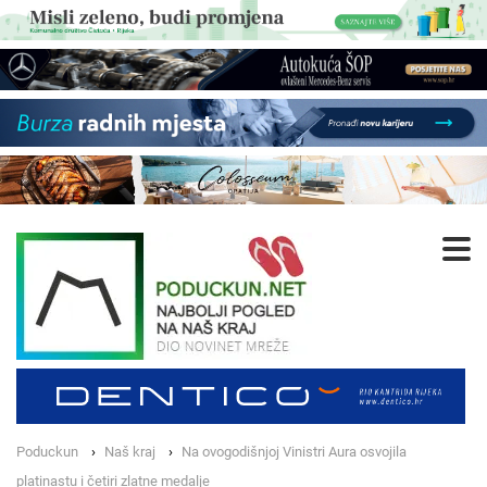
Poduckun
Naš kraj
Na ovogodišnjoj Vinistri Aura osvojila
platinastu i četiri zlatne medalje