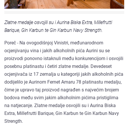
Zlatne medalje osvojili su i Aurina Biska Extra, Millefrutti
Barique, Gin Karbun te Gin Karbun Navy Strength.
Poreč - Na ovogodišnjoj Vinistri, međunarodnom
ocjenjivanju vina i jakih alkoholnih pića Aurini su se
proizvodi ponovno istaknuli među konkurencijom i osvojili
posebnu platinastu i četiri zlatne medalje. Devedeset
ocjenjivača iz 17 zemalja u kategoriji jakih alkoholnih pića
dodijelilo je Aurinom Fernet Amaru 78 platinastu medalju,
čime je upravo taj proizvod nagrađen s najvećim brojem
bodova među svim jakim alkoholnim pićima pristiglima
na natjecanje. Zlatne medalje osvojili su i Aurina Biska
Extra, Millefrutti Barique, Gin Karbun te Gin Karbun Navy
Strength.