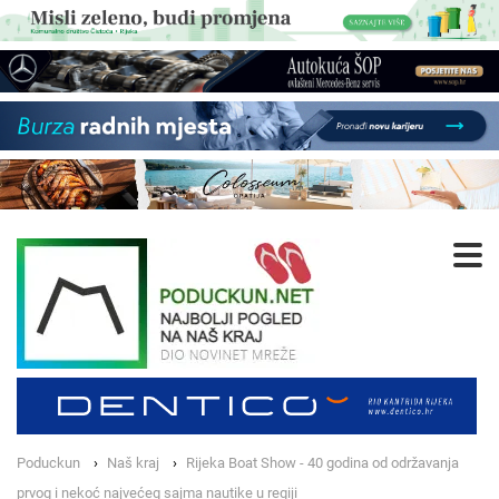
Poduckun
Naš kraj
Rijeka Boat Show - 40 godina od održavanja
prvog i nekoć najvećeg sajma nautike u regiji