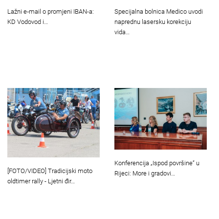
Lažni e‑mail o promjeni IBAN-a:
Specijalna bolnica Medico uvodi
KD Vodovod i…
naprednu lasersku korekciju
vida…
Konferencija „Ispod površine“ u
[FOTO/VIDEO] Tradicijski moto
Rijeci: More i gradovi…
oldtimer rally - Ljetni đir…