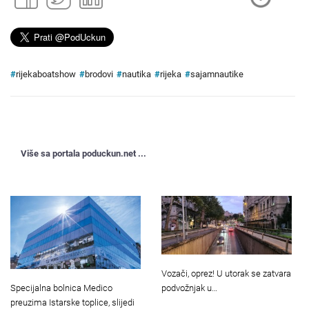
#
rijekaboatshow
#
brodovi
#
nautika
#
rijeka
#
sajamnautike
Više sa portala poduckun.net ...
Vozači, oprez! U utorak se zatvara
Specijalna bolnica Medico
podvožnjak u…
preuzima Istarske toplice, slijedi