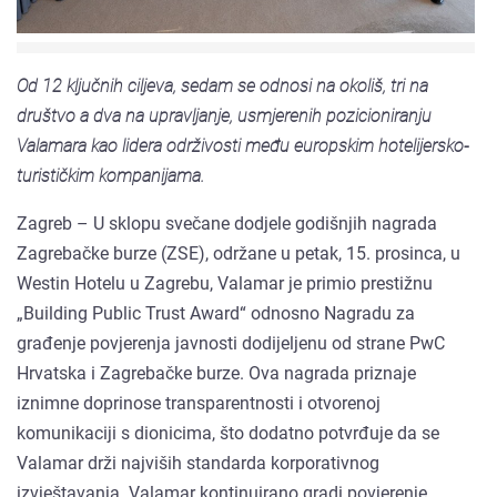
Od 12 ključnih ciljeva, sedam se odnosi na okoliš, tri na
društvo a dva na upravljanje, usmjerenih pozicioniranju
Valamara kao lidera održivosti među europskim hotelijersko-
turističkim kompanijama.
Zagreb – U sklopu svečane dodjele godišnjih nagrada
Zagrebačke burze (ZSE), održane u petak, 15. prosinca, u
Westin Hotelu u Zagrebu, Valamar je primio prestižnu
„Building Public Trust Award“ odnosno Nagradu za
građenje povjerenja javnosti dodijeljenu od strane PwC
Hrvatska i Zagrebačke burze. Ova nagrada priznaje
iznimne doprinose transparentnosti i otvorenoj
komunikaciji s dionicima, što dodatno potvrđuje da se
Valamar drži najviših standarda korporativnog
izvještavanja. Valamar kontinuirano gradi povjerenje