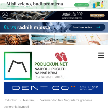
Poduckun
Naš kraj
Valamar dobitnik Nagrade za građenje
povjerenja javnosti